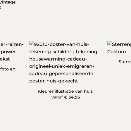
 Vintage
5
Sterr
 foto en
Kleurenillustratie van huis
Vanaf
€
34,95