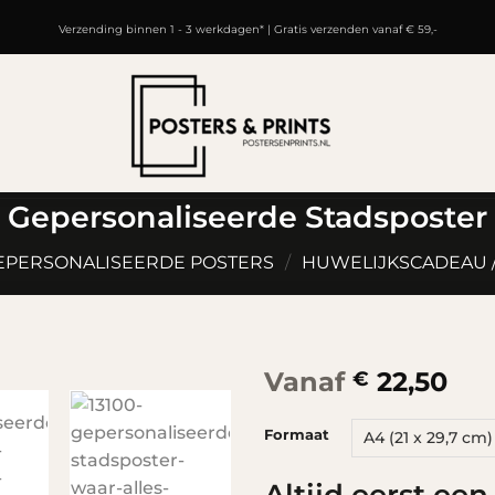
Verzending binnen 1 - 3 werkdagen* | Gratis verzenden vanaf € 59,-
Gepersonaliseerde Stadsposter
EPERSONALISEERDE POSTERS
/
HUWELIJKSCADEAU 
Vanaf
22,50
€
Formaat
Altijd eerst ee