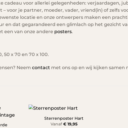
te cadeau voor allerlei gelegenheden: verjaardagen, ju
 – voor je partner, moeder, vader, vriend(in) of zelfs voo
gewenste locatie en onze ontwerpers maken een prachtig
ieur en dat gegarandeerd een glimlach op het gezicht v
et een van onze andere
posters
.
, 50 x 70 en 70 x 100.
 wensen? Neem
contact
met ons op en wij kijken samen 
Sterrenposter Hart
Vanaf
€
19,95
erde