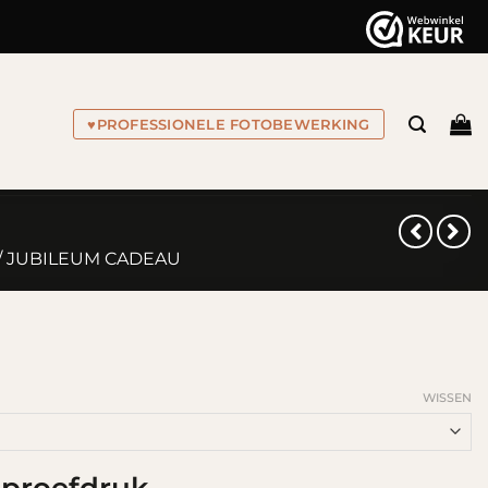
♥
PROFESSIONELE FOTOBEWERKING
/ JUBILEUM CADEAU
WISSEN
n proefdruk