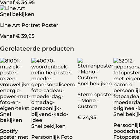
Vanaf
€
34,95
Snel bekijken
Line Art Portret Poster
Vanaf
€
39,95
Gerelateerde producten
Snel bekijken
Sterrenposter
– Mono –
Custom
Snel
Snel bekij
€
24,95
bekijken
Persoonlij
Snel bekijken
Spotify
boodscha
poster met
Persoonlijk Foto
Fotoposte