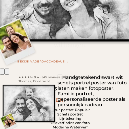
VADERDAG ♥
Het cadeau dat hij écht aan de muur
wil hangen.
BEKIJK VADERDAGCADEAUS →
★★★★½ 9.4 · 545 reviews | "Vlotte service, snel contact." —
Thomas, Dordrecht
PORTRETPOSTERS
VAN PERSONEN
Kleur portret
Schets portret
Lijntekening
Olieverf print van foto
Moderne Waterverf