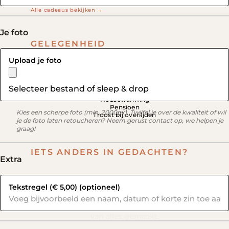
Alle cadeaus bekijken →
Je foto
GELEGENHEID
Upload je foto
Huwelijk & Jubileum
Moederdag
Vaderdag
Geboorte- & Kraamcadeau
Selecteer bestand of sleep & drop
Valentijn
Housewarming
Pensioen
Kies een scherpe foto (min. 2000px). Twijfel je over de kwaliteit of wil
Troost bij overiljden
je de foto laten retoucheren? Neem gerust contact op, we helpen je
graag!
IETS ANDERS IN GEDACHTEN?
Extra
Wij maken het!
Tekstregel
(€ 5,00)
(optioneel)
Vertel ons je idee, hoe vaag ook. We hebben al
van alles gemaakt.