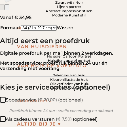
Zwart wit / Noir
Lijnen portret
Abstract impressionistisch
Moderne Kunst stijl
Vanaf
€
34,95
Formaat
Wissen
Alle portretposters →
Altijd eerst een proefdruk
VAN HUISDIEREN
Digitale proefdruk per mail binnen
2 werkdagen
.
Huisdier Cartoon Portret
Huisdier aquarel portret
Met
spoedservice
: proefdruk binnen
24 uur
én
VAN HUIS OF VOERTUIG
verzending met voorrang
.
Tekening van huis
Kleurenillustratie huis
Olieverf print van huis
Kies je serviceopties (optioneel)
Tekening van voertuig
(€ 20,00)
Spoedservice
(optioneel)
Alle portretposters →
Proefdruk binnen 24 uur · snelle verzending na akkoord
(€ 7,50)
Als cadeau versturen
(optioneel)
ALTIJD BIJ JE ♥