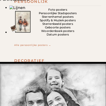
PERSOONLIJK
Foto posters
Persoonlijke Stadsposters
Sterrenhemel posters
Spotify & Muziek posters
Sterrenbeeld posters
Geboorte posters
Woordenboek posters
Datum posters
Alle persoonlijke posters →
DECORATIEF
Stadsposters
Landkaarten
Dieren & Natuur
Steden & Gebouwen
Kunst & illustraties
Tekst & Quotes
Kinderkamer
Alle decoratieve posters →