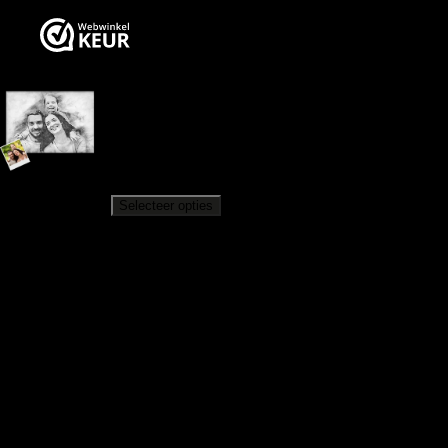
Getekend Schets Portretposter
Vanaf
€
34,95
Selecteer opties