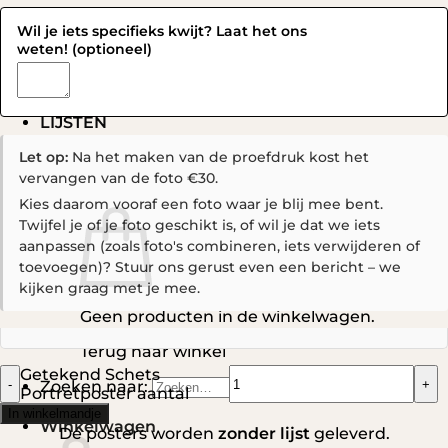
LAAT HET ONS WETEN! →
Wil je iets specifieks kwijt? Laat het ons
weten!
(optioneel)
★★★★½ 9.4 · 545 reviews | "Snelle service, en prachtige
kwaliteit! Echt onwijs blij mee!" — Lindsay
LIJSTEN
Let op:
Na het maken van de proefdruk kost het
♥
Professionele Fotobewerking
Zoeken naar:
vervangen van de foto €30.
Kies daarom vooraf een foto waar je blij mee bent.
Twijfel je of je foto geschikt is, of wil je dat we iets
aanpassen (zoals foto's combineren, iets verwijderen of
toevoegen)? Stuur ons gerust even een bericht – we
kijken graag met je mee.
Geen producten in de winkelwagen.
Terug naar winkel
Getekend Schets
Zoeken naar:
Portretposter aantal
In winkelmandje
Winkelwagen
De posters worden
zonder lijst
geleverd.