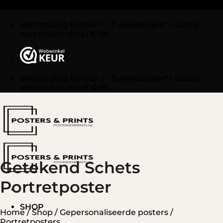
Ga naar inhoud
Verzending binnen 1 - 3 werkdagen* | Gratis
verzenden vanaf € 59,-
Verzending binnen 1 - 3 werkdagen* | Gratis
verzenden vanaf € 59,-
Getekend Schets
Portretposter
SHOP
Home
/
Shop
/
Gepersonaliseerde posters
/
Portretposters