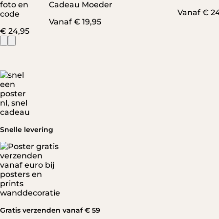
foto en
Cadeau Moeder
Vanaf
€
24
code
Vanaf
€
19,95
€
24,95
Snelle levering
Gratis verzenden vanaf € 59