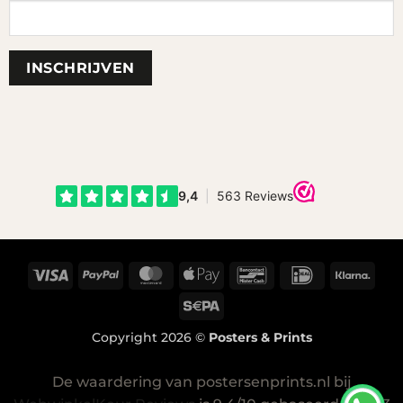
Visa
PayPal
MasterCard
Apple
Bancontact
IDeal
Klar
Pay
Sepa
Copyright 2026 ©
Posters & Prints
De waardering van postersenprints.nl bij